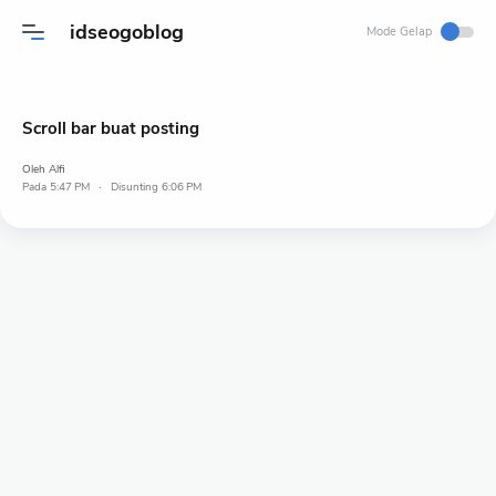
idseogoblog
Mode Gelap
Scroll bar buat posting
Oleh
Alfi
Pada
5:47 PM
6:06 PM