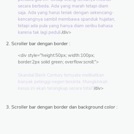
secara berbeda. Ada yang marah tetapi diam
saja. Ada yang harus teriak dengan sekencang-
kencangnya sambil membawa spanduk hujatan,
tetapi ada pula yang hanya diam seribu bahasa
karena tak lagi peduli.
/div>
2. Scroller bar dengan border :
<div style="height:50px; width:100px;
border:2px solid green; overflow:scroll;">
Skandal Bank Century ternyata melibatkan
banyak petinggi negeri tercinta. Mungkinkah
kasus ini akan terungkap secara total?
/div>
3. Scroller bar dengan border dan background color :