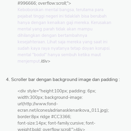
#996666; overflow:scroll;">
Keboborokan mental bangsa, terutama para
pejabat tinggi negeri ini tidaklah bisa berubah
hanya dengan kenaikan gaji mereka. Kerusakan
mental yang parah tidak akan mampu
dihilangkan dengan bertambahnya
kesejahteraan. Lihat saja mereka yang saat ini
sudah kaya raya nyatanya tetap doyan korupsi.
mental "bodol" hanya sembuh ketika maut
menjemput.
/div>
4. Scroller bar dengan background image dan padding :
<div style="height:100px; padding: 6px;
width:300px; background-image:
url(http://www.fond-
ecran.net/icones/adrianasklenarikova_011.jpg);
border:8px ridge #CC3366;
font-size:14px; font-family:cursive; font-
weight:bold; overflow:scroll;">/div>