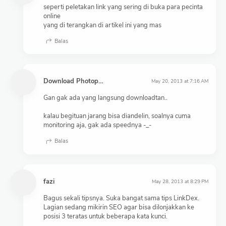
seperti peletakan link yang sering di buka para pecinta
online
yang di terangkan di artikel ini yang mas
Balas
Download Photopack River JKT48 lengkap
May 20, 2013 at 7:16 AM
Gan gak ada yang langsung downloadtan..
kalau begituan jarang bisa diandelin, soalnya cuma
monitoring aja, gak ada speednya -_-
Balas
fazi
May 28, 2013 at 8:29 PM
Bagus sekali tipsnya. Suka bangat sama tips LinkDex.
Lagian sedang mikirin SEO agar bisa dilonjakkan ke
posisi 3 teratas untuk beberapa kata kunci.