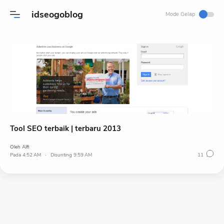
idseogoblog
Mode Gelap
Tool SEO terbaik | terbaru 2013
Oleh
Alfi
Pada
4:52 AM
9:59 AM
11