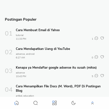
Postingan Populer
Cara Membuat Email di Yahoo
tutorial
11:33 PM
1
Cara Mendapatkan Uang di YouTube
adsense
android
6:27 AM
0
Kenapa ya Mendaftar google adsense itu susah (mitos)
adsense
10:43 PM
5
Cara Menampilkan File Docs (M. Word), PDF Di Postingan
Blog
artikel
education
12:04 AM
53