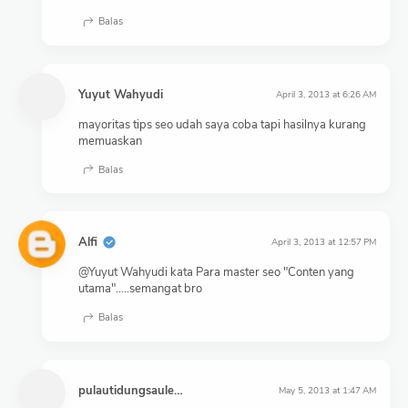
Balas
Yuyut Wahyudi
April 3, 2013 at 6:26 AM
mayoritas tips seo udah saya coba tapi hasilnya kurang
memuaskan
Balas
Alfi
April 3, 2013 at 12:57 PM
@Yuyut Wahyudi kata Para master seo "Conten yang
utama".....semangat bro
Balas
pulautidungsaulendra
May 5, 2013 at 1:47 AM