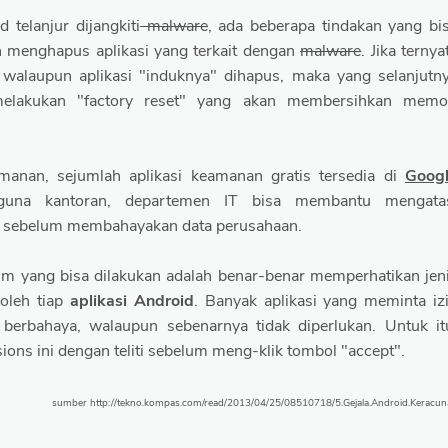
 telanjur dijangkiti
malware
, ada beberapa tindakan yang bi
h menghapus aplikasi yang terkait dengan
malware
. Jika ternya
walaupun aplikasi "induknya" dihapus, maka yang selanjutn
melakukan "factory reset" yang akan membersihkan memo
anan, sejumlah aplikasi keamanan gratis tersedia di
Goog
guna kantoran, departemen IT bisa membantu mengata
i sebelum membahayakan data perusahaan.
 yang bisa dilakukan adalah benar-benar memperhatikan jen
 oleh tiap
aplikasi Android
. Banyak aplikasi yang meminta iz
 berbahaya, walaupun sebenarnya tidak diperlukan. Untuk it
ons ini dengan teliti sebelum meng-klik tombol "accept".
sumber http://tekno.kompas.com/read/2013/04/25/08510718/5.Gejala.Android.Keracu