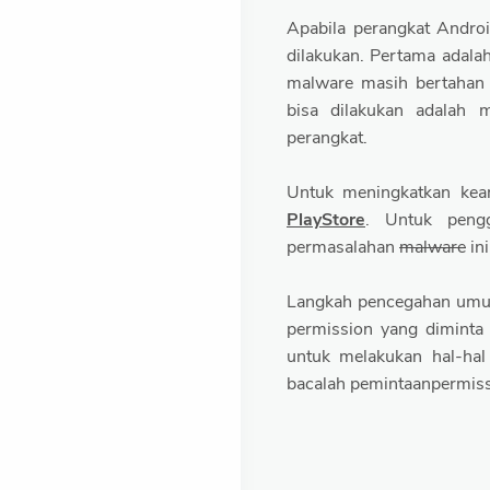
Apabila perangkat Android
dilakukan. Pertama adala
malware masih bertahan 
bisa dilakukan adalah 
perangkat.
Untuk meningkatkan keam
PlayStore
. Untuk peng
permasalahan
malware
in
Langkah pencegahan umum
permission yang diminta
untuk melakukan hal-hal
bacalah pemintaanpermissi