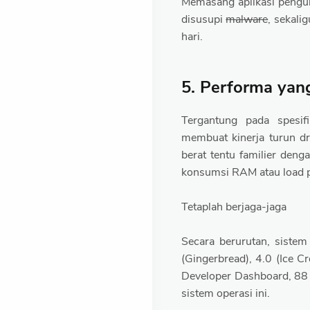
Memasang aplikasi penguk
disusupi
malware
, sekali
hari.
5. Performa yan
Tergantung pada spesif
membuat kinerja turun dr
berat tentu familier deng
konsumsi RAM atau load p
Tetaplah berjaga-jaga
Secara berurutan, siste
(Gingerbread), 4.0 (Ice C
Developer Dashboard, 88 
sistem operasi ini.