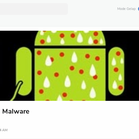
Mode Gelap
i Malware
4 AM