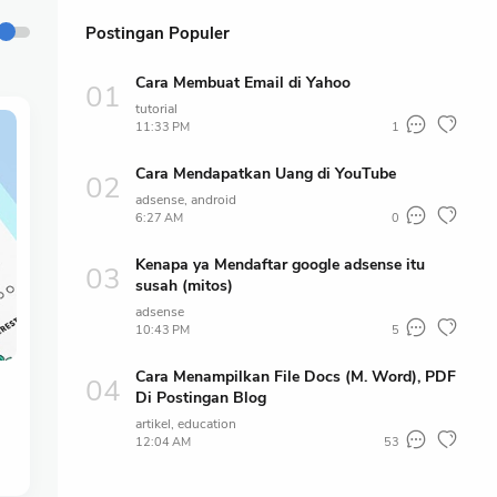
Postingan Populer
Cara Membuat Email di Yahoo
tutorial
11:33 PM
1
Cara Mendapatkan Uang di YouTube
adsense
android
6:27 AM
0
Kenapa ya Mendaftar google adsense itu
susah (mitos)
adsense
10:43 PM
5
Cara Menampilkan File Docs (M. Word), PDF
Di Postingan Blog
artikel
education
12:04 AM
53