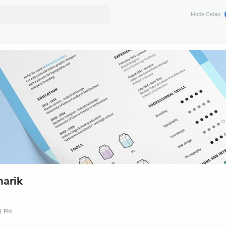
Mode Gelap
arik
1 PM